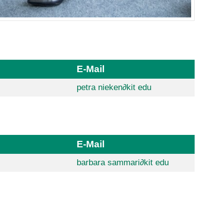
E-Mail
petra nieken
∂
kit edu
E-Mail
barbara sammari
∂
kit edu