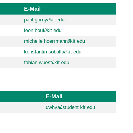
E-Mail
paul gorny
∂
kit edu
leon houf
∂
kit edu
michelle hoerrmann
∂
kit edu
konstantin soballa
∂
kit edu
fabian wuest
∂
kit edu
E-Mail
uwhva
∂
student kit edu