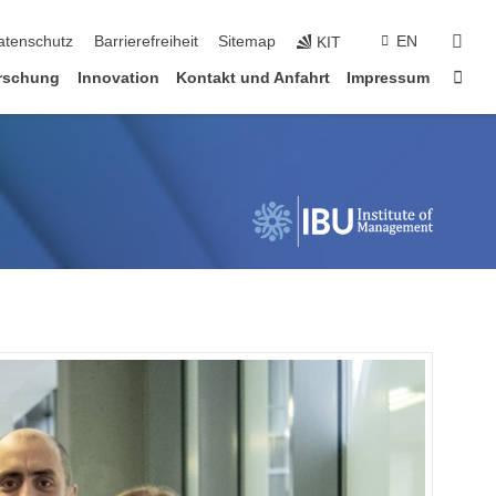
suc
atenschutz
Barrierefreiheit
Sitemap
EN
KIT
Star
rschung
Innovation
Kontakt und Anfahrt
Impressum